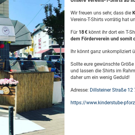
Unsere Vereins-T-Shirts ab so
Wir freuen uns sehr, dass die
K
Vereins-T-Shirts vorrätig hat u
Für
18 €
könnt ihr dort ein T-
dem Förderverein und somit d
Ihr könnt ganz unkompliziert 
Sollte eure gewünschte Größe 
und lassen die Shirts im Rah
daher um ein wenig Geduld!
Adresse:
Dillsteiner Straße 12
https://www.kinderstube-pfor