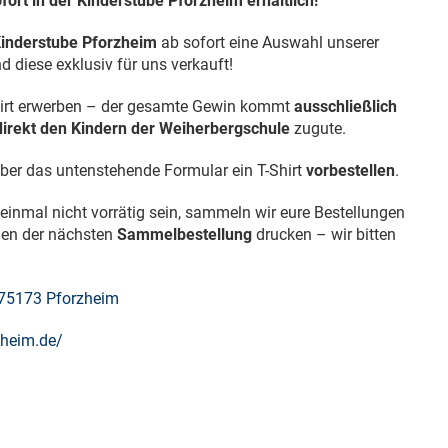
fort in der Kinderstube Pforzheim erhältlich!
inderstube Pforzheim
ab sofort eine Auswahl unserer
nd diese exklusiv für uns verkauft!
Shirt erwerben – der gesamte Gewin kommt
ausschließlich
irekt den Kindern der Weiherbergschule
zugute.
über das untenstehende Formular ein T-Shirt
vorbestellen
.
einmal nicht vorrätig sein, sammeln wir eure Bestellungen
men der nächsten
Sammelbestellung
drucken – wir bitten
75173 Pforzheim
zheim.de/