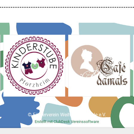
© Förderverein Weiherbergschule e.V.
Erstellt mit ClubDesk Vereinssoftware