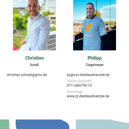
Christian
Philipp
Schöll
Ziegelmeyer
christian.schoell@gmx.de
pz@zsz-diesteuerkanzlei.de
Telefon Geschäft
0711460790-10
Homepage
www.zz-diesteuerkanzlei.de