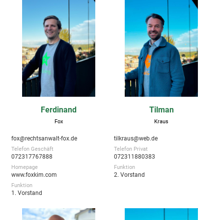
Ferdinand
Tilman
Fox
Kraus
fox@rechtsanwalt-fox.de
tilkraus@web.de
Telefon Geschäft
Telefon Privat
072317767888
072311880383
Homepage
Funktion
www.foxkim.com
2. Vorstand
Funktion
1. Vorstand